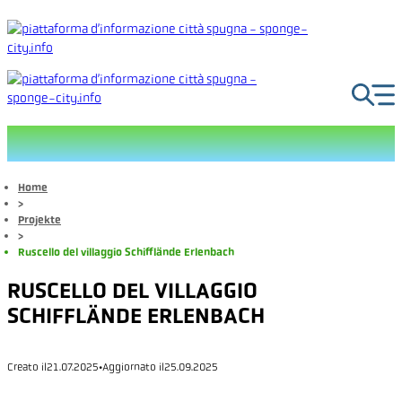
Vai
al
contenuto
Home
>
Projekte
>
Ruscello del villaggio Schifflände Erlenbach
RUSCELLO DEL VILLAGGIO
SCHIFFLÄNDE ERLENBACH
Creato il
21.07.2025
•
Aggiornato il
25.09.2025