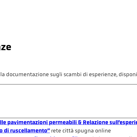
nze
 e alla documentazione sugli scambi di esperienze, dispo
le pavimentazioni permeabili & Relazione sull’esperi
io di ruscellamento”
rete città spugna
online