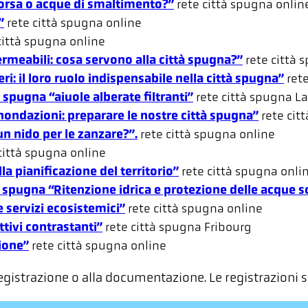
sorsa o acque di smaltimento?”
rete città spugna
onlin
”
rete città spugna
online
città spugna
online
meabili: cosa servono alla città spugna?”
rete città 
i: il loro ruolo indispensabile nella città spugna”
ret
spugna “aiuole alberate filtranti”
rete città spugna
L
nondazioni: preparare le nostre città spugna”
rete cit
n nido per le zanzare?”.
rete città spugna
online
città spugna
online
a pianificazione del territorio”
rete città spugna
onli
 spugna “Ritenzione idrica e protezione delle acque s
e servizi ecosistemici”
rete città spugna
online
tivi contrastanti”
rete città spugna
Fribourg
zione”
rete città spugna
online
a registrazione o alla documentazione. Le registrazioni 