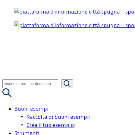
Vai
al
contenuto
Ricerca
per:
Buoni esempi
Raccolta di buoni esempi
Crea il tuo esempio
Strumenti