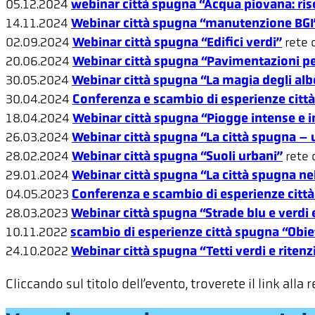
05.12.2024
webinar città spugna “Acqua piovana: ri
14.11.2024
Webinar città spugna “manutenzione BGI
02.09.2024
Webinar città spugna “Edifici verdi”
rete 
20.06.2024
Webinar città spugna “Pavimentazioni per
30.05.2024
Webinar città spugna “La magia degli alber
30.04.2024
Conferenza e scambio di esperienze città 
18.04.2024
Webinar città spugna “Piogge intense e i
26.03.2024
Webinar città spugna “La città spugna – u
28.02.2024
Webinar città spugna “Suoli urbani”
rete 
29.01.2024
Webinar città spugna “La città spugna nell
04.05.2023
Conferenza e scambio di esperienze città
28.03.2023
Webinar città spugna “Strade blu e verdi 
10.11.2022
scambio di esperienze città spugna “Obiet
24.10.2022
Webinar città spugna “Tetti verdi e riten
Cliccando sul titolo dell’evento, troverete il link all