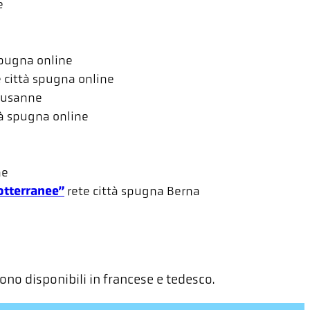
e
spugna
online
e città spugna
online
ausanne
tà spugna
online
ne
otterranee”
rete città spugna
Berna
sono disponibili in francese e tedesco.